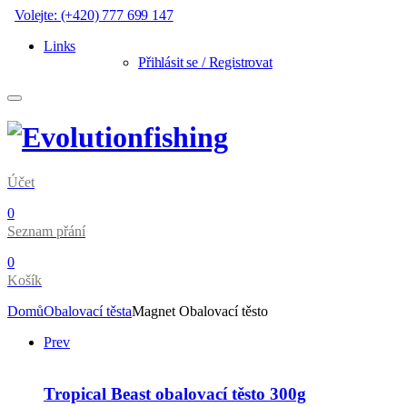
Volejte: (+420) 777 699 147
Links
Přihlásit se / Registrovat
Účet
0
Seznam přání
0
Košík
Domů
Obalovací těsta
Magnet Obalovací těsto
Prev
Tropical Beast obalovací těsto 300g