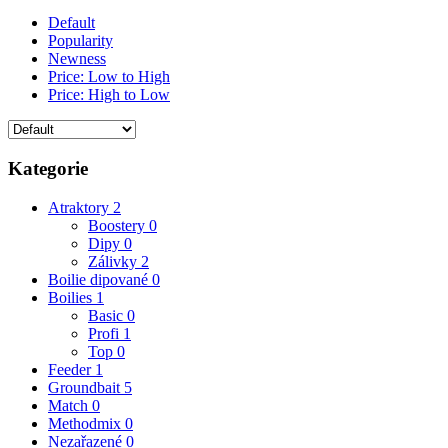
Default
Popularity
Newness
Price: Low to High
Price: High to Low
Kategorie
Atraktory
2
Boostery
0
Dipy
0
Zálivky
2
Boilie dipované
0
Boilies
1
Basic
0
Profi
1
Top
0
Feeder
1
Groundbait
5
Match
0
Methodmix
0
Nezařazené
0