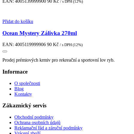
EAN:
4005139999900
90
Kč
/ s DPH (12%)
Přidat do košíku
Ocean Mystery Zálivka 270ml
EAN:
4005119999906
90
Kč
/ s DPH (12%)
Prodej prémiových krmiv pro rekreační a sportovní lov ryb.
Informace
O společnosti
Blog
Kontakty
Zákaznický servis
Obchodní podmínky
Ochrana osobních údajů
Reklamační řád a záruční podmínky
Vrácení zboží