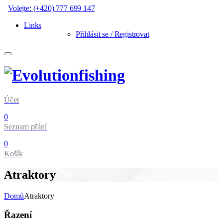
Volejte: (+420) 777 699 147
Links
Přihlásit se / Registrovat
Účet
0
Seznam přání
0
Košík
Atraktory
Domů
Atraktory
Řazení