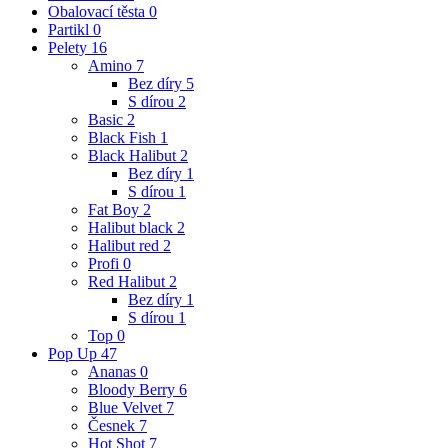
Obalovací těsta
0
Partikl
0
Pelety
16
Amino
7
Bez díry
5
S dírou
2
Basic
2
Black Fish
1
Black Halibut
2
Bez díry
1
S dírou
1
Fat Boy
2
Halibut black
2
Halibut red
2
Profi
0
Red Halibut
2
Bez díry
1
S dírou
1
Top
0
Pop Up
47
Ananas
0
Bloody Berry
6
Blue Velvet
7
Česnek
7
Hot Shot
7