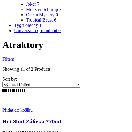
Joker
7
Monster Schrimp
7
Ocean Mystery
0
Tropical Beast
6
Tygří ořechy
1
Univerzální groundbait
0
Atraktory
Filters
Showing
all of 2
Products
Sort by:
Přidat do košíku
Hot Shot Zálivka 270ml