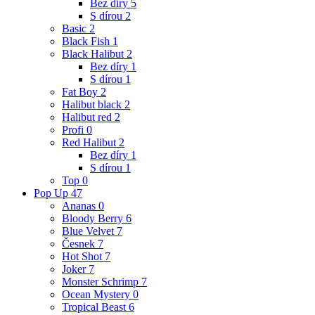
Bez díry
5
S dírou
2
Basic
2
Black Fish
1
Black Halibut
2
Bez díry
1
S dírou
1
Fat Boy
2
Halibut black
2
Halibut red
2
Profi
0
Red Halibut
2
Bez díry
1
S dírou
1
Top
0
Pop Up
47
Ananas
0
Bloody Berry
6
Blue Velvet
7
Česnek
7
Hot Shot
7
Joker
7
Monster Schrimp
7
Ocean Mystery
0
Tropical Beast
6