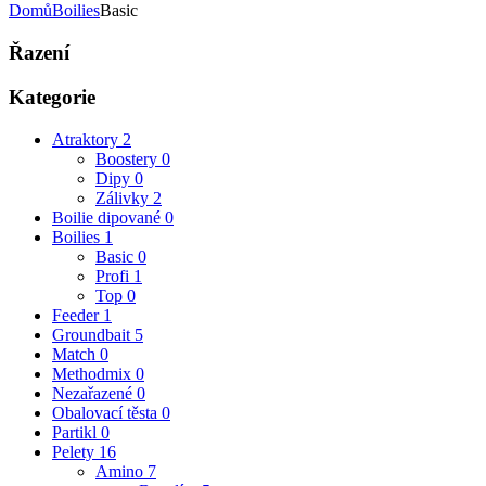
Domů
Boilies
Basic
Řazení
Kategorie
Atraktory
2
Boostery
0
Dipy
0
Zálivky
2
Boilie dipované
0
Boilies
1
Basic
0
Profi
1
Top
0
Feeder
1
Groundbait
5
Match
0
Methodmix
0
Nezařazené
0
Obalovací těsta
0
Partikl
0
Pelety
16
Amino
7