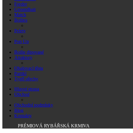
Feeder
Groundbait
Match
Boilies
Pelety
Pop Up
Boilie dipované
Atraktory
Obalovací těsta
Partikl
Tygří ořechy
Hlavní strana
Obchod
Obchodní podmínky
Blog
Kontakty
PRÉMIOVÁ RYBÁŘSKÁ KRMIVA