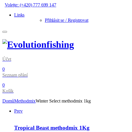
Volejte: (+420) 777 699 147
Links
Přihlásit se / Registrovat
Účet
0
Seznam přání
0
Košík
Domů
Methodmix
Winter Select methodmix 1kg
Prev
Tropical Beast methodmix 1Kg