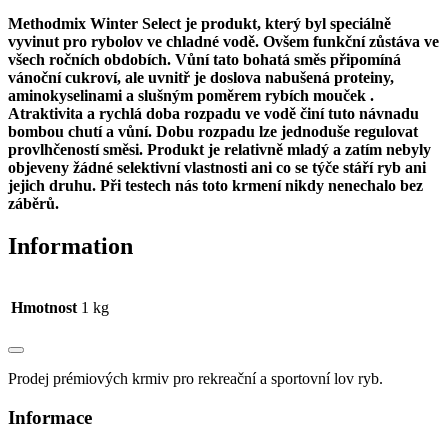
Methodmix Winter Select je produkt, který byl speciálně
vyvinut pro rybolov ve chladné vodě. Ovšem funkční zůstáva ve
všech ročních obdobích. Vůní tato bohatá směs připomíná
vánoční cukroví, ale uvnitř je doslova nabušená proteiny,
aminokyselinami a slušným poměrem rybích mouček .
Atraktivita a rychlá doba rozpadu ve vodě činí tuto návnadu
bombou chutí a vůní. Dobu rozpadu lze jednoduše regulovat
provlhčeností směsi. Produkt je relativně mladý a zatím nebyly
objeveny žádné selektivní vlastnosti ani co se týče stáří ryb ani
jejich druhu. Při testech nás toto krmení nikdy nenechalo bez
záběrů.
Information
Hmotnost
1 kg
Prodej prémiových krmiv pro rekreační a sportovní lov ryb.
Informace