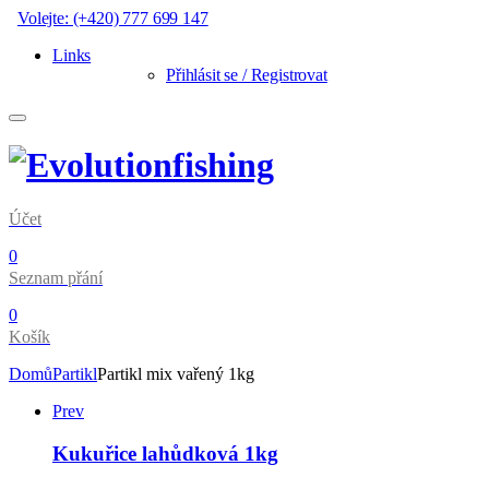
Volejte: (+420) 777 699 147
Links
Přihlásit se / Registrovat
Účet
0
Seznam přání
0
Košík
Domů
Partikl
Partikl mix vařený 1kg
Prev
Kukuřice lahůdková 1kg