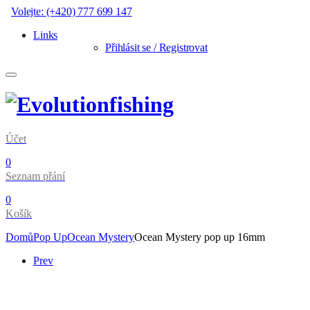
Volejte: (+420) 777 699 147
Links
Přihlásit se / Registrovat
Účet
0
Seznam přání
0
Košík
Domů
Pop Up
Ocean Mystery
Ocean Mystery pop up 16mm
Prev